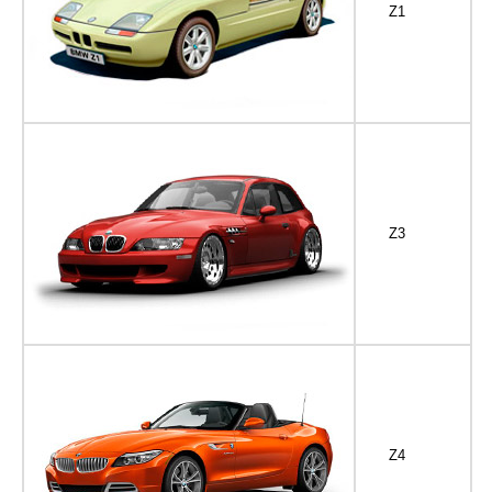
Z1
Z3
Z4